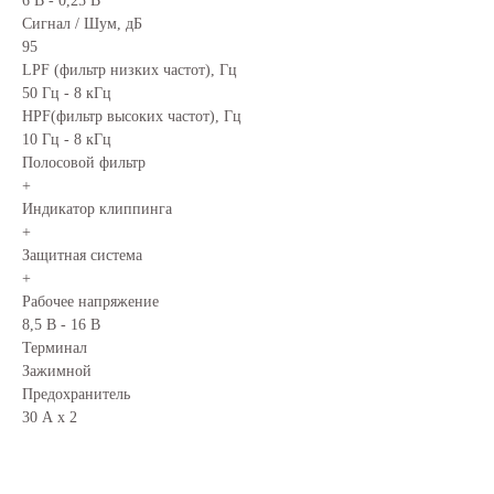
6 В - 0,25 В
Сигнал / Шум, дБ
95
LPF (фильтр низких частот), Гц
50 Гц - 8 кГц
HPF(фильтр высоких частот), Гц
10 Гц - 8 кГц
Полосовой фильтр
+
Индикатор клиппинга
+
Защитная система
+
Рабочее напряжение
8,5 В - 16 В
Терминал
Зажимной
Предохранитель
30 А х 2