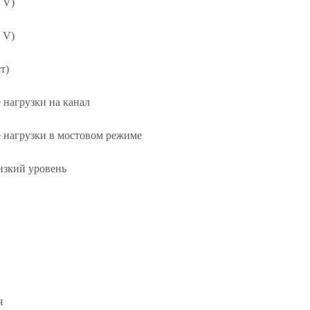
 V)
 V)
т)
нагрузки на канал
 нагрузки в мостовом режиме
изкий уровень
я